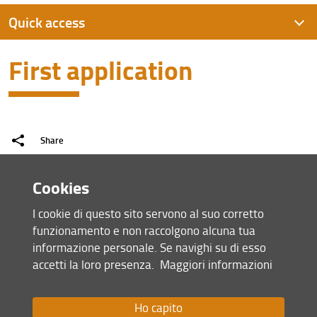
Quick access
First application
First application
Faq
Postdoc
Share
Corporate
last update
From abroad
Cookies
28.04.2021
I cookie di questo sito servono al suo corretto
funzionamento e non raccolgono alcuna tua
informazione personale. Se navighi su di esso
Site map
accetti la loro presenza.
Maggiori informazioni
RSS feed
Privacy policy
Legal notices
Ho capito