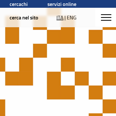
cercachi
servizi online
cerca nel sito
ITA
|
ENG