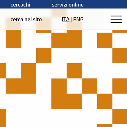
cercachi
servizi online
cerca nel sito
ITA
|
ENG