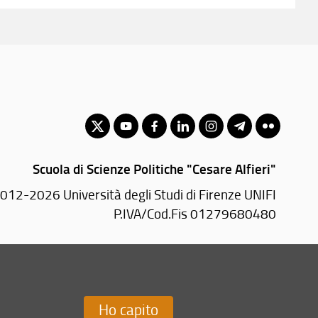
Scuola di Scienze Politiche "Cesare Alfieri"
012-2026 Università degli Studi di Firenze UNIFI
P.IVA/Cod.Fis 01279680480
Via delle Pandette, 32 - 50127 Firenze (FI)
Tel: +39 055 2759076
Email:
scuola(AT)sc-politiche.unifi.it
Ho capito