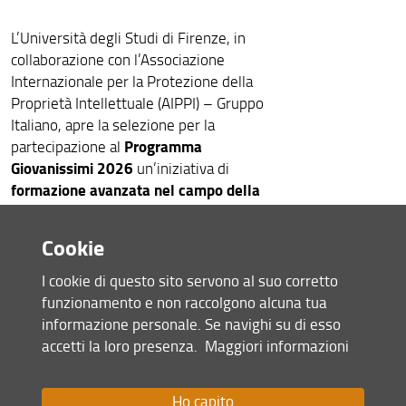
L’Università degli Studi di Firenze, in
collaborazione con l’Associazione
Internazionale per la Protezione della
Proprietà Intellettuale (AIPPI) – Gruppo
Italiano, apre la selezione per la
Programma
partecipazione al
Giovanissimi 2026
un’iniziativa di
formazione avanzata nel campo della
proprietà industriale e intellettuale
(IP)
, rivolta agli studenti degli ultimi
Cookie
due anni del percorso di studi (lauree
triennali e magistrali).
I cookie di questo sito servono al suo corretto
funzionamento e non raccolgono alcuna tua
informazione personale. Se navighi su di esso
Il percorso formativo prevede 24 ore
accetti la loro presenza.
Maggiori informazioni
seminari e lavori di
di lezioni frontali,
gruppo, articolati in 3 giorni di
didattica
più un giorno dedicato
Ho capito