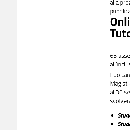
alla pro
pubblic
Onli
Tuto
63 asseg
all’incl
Può can
Magistr
al 30 se
svolgera
Stud
Stude