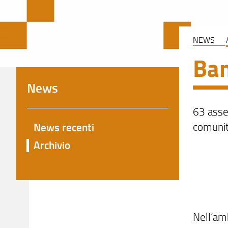
NEWS
Ban
News
63 asseg
comunit
News recenti
Archivio
Nell’amb