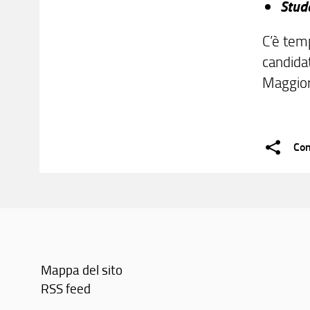
Stude
C’è tem
candidat
Maggior
Con
Mappa del sito
RSS feed