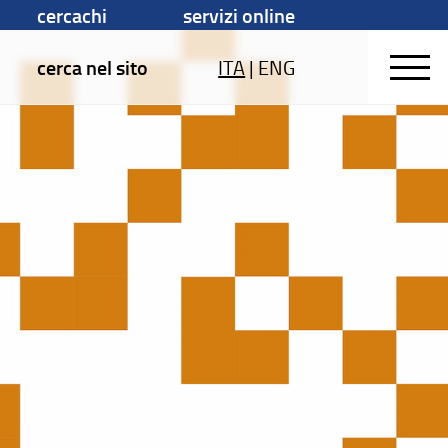
cercachi
servizi online
cerca nel sito
ITA
|
ENG