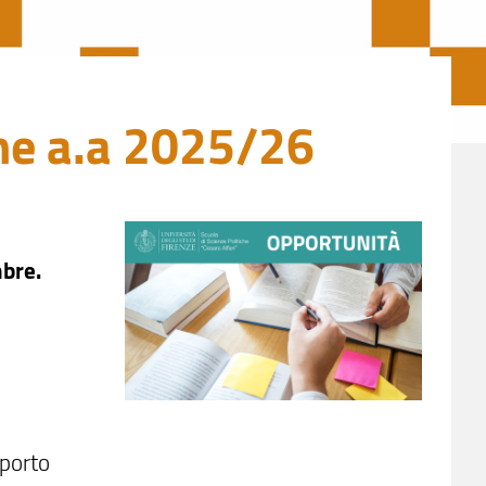
one a.a 2025/26
mbre.
pporto