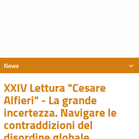
News
XXIV Lettura "Cesare
News recenti
Alfieri" - La grande
Archivio
incertezza. Navigare le
contraddizioni del
disordine globale.