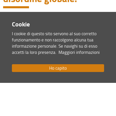
I video della lectio che si è tenuta in
Cookie
Aula Magna martedì 17 marzo 2026
I cookie di questo sito servono al suo corretto
Consulta la pagina dedicata (URL)
funzionamento e non raccolgono alcuna tua
informazione personale. Se navighi su di esso
19 Marzo 2026 (
Archiviata
)
accetti la loro presenza.
Maggiori informazioni
Condividi
Ho capito
Mappa del sito
RSS feed
Privacy
Note Legali
Accessibilità e usabilità
Monitoraggio