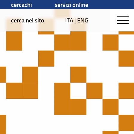
cercachi
servizi online
cerca nel sito
ITA
|
ENG