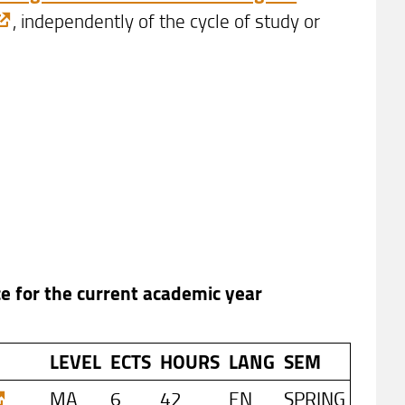
, independently of the cycle of study or
nce for the current academic year
LEVEL
ECTS
HOURS
LANG
SEM
MA
6
42
EN
SPRING