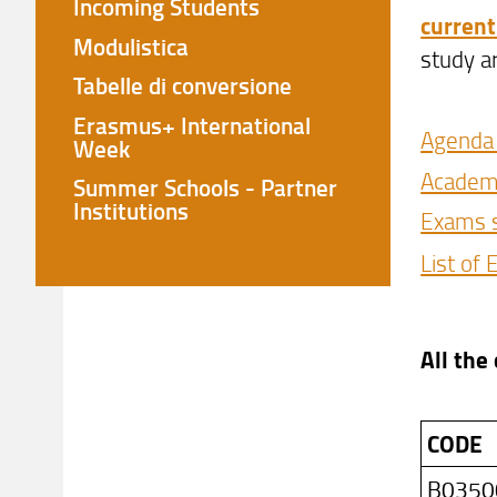
Incoming Students
current
Modulistica
study a
Tabelle di conversione
Erasmus+ International
Agenda
Week
Academ
Summer Schools - Partner
Institutions
Exams 
List of
All the
CODE
B0350