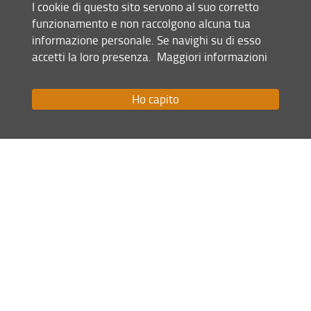
I cookie di questo sito servono al suo corretto
funzionamento e non raccolgono alcuna tua
Condividi
informazione personale. Se navighi su di esso
accetti la loro presenza.
Maggiori informazioni
Mappa del sito
RSS feed
Ho capito
Privacy
Note Legali
Accessibilità e usabilità
Monitoraggio
Area personale
Scuola di Scienze Politiche "Cesare Alfieri"
© Copyright 2012-2026 Università degli Studi di Firenze UNIFI