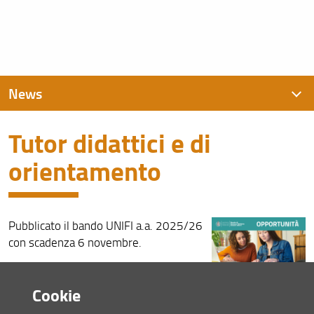
News
Tutor didattici e di
News recenti
orientamento
Archivio
Pubblicato il bando UNIFI a.a. 2025/26
con scadenza 6 novembre.
Consulta la pagina dedicata (URL)
Cookie
08 Ottobre 2025 (
Archiviata
)