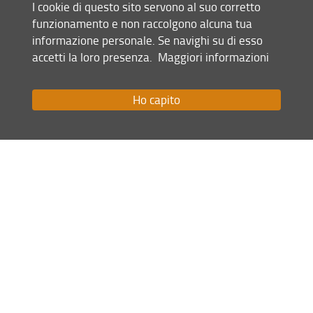
I cookie di questo sito servono al suo corretto
funzionamento e non raccolgono alcuna tua
Condividi
informazione personale. Se navighi su di esso
accetti la loro presenza.
Maggiori informazioni
Mappa del sito
RSS feed
Ho capito
Privacy
Note Legali
Accessibilità e usabilità
Monitoraggio
Area personale
Scuola di Scienze Politiche "Cesare Alfieri"
© Copyright 2012-2026 Università degli Studi di Firenze UNIFI