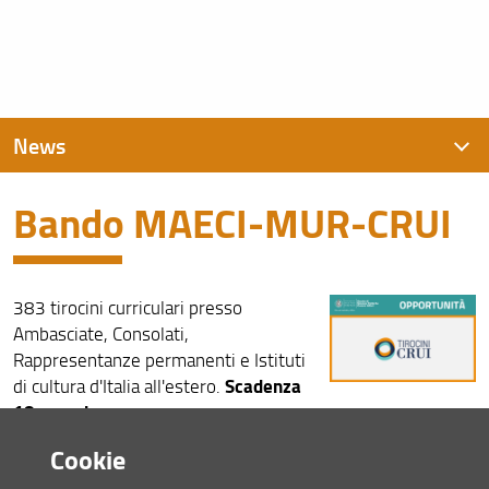
News
Bando MAECI-MUR-CRUI
News recenti
Archivio
383 tirocini curriculari presso
Ambasciate, Consolati,
Rappresentanze permanenti e Istituti
Scadenza
di cultura d'Italia all'estero.
18 maggio
Consulta la pagina dedicata (URL)
Cookie
06 Maggio 2026 (
Archiviata
)