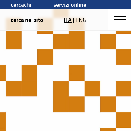
cercachi
servizi online
cerca nel sito
ITA
|
ENG