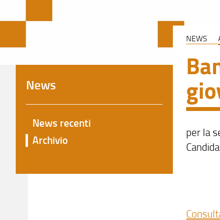
NEWS
Ban
gio
News
News recenti
per la s
Archivio
Candidat
Consult