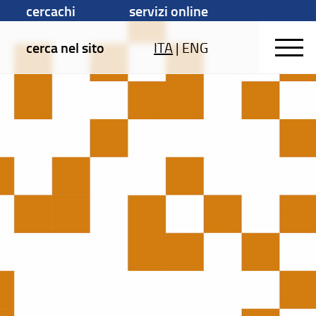
cercachi
servizi online
cerca nel sito
ITA
|
ENG