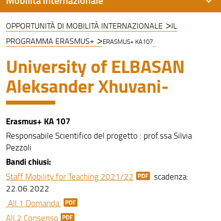
OPPORTUNITÀ DI MOBILITÀ INTERNAZIONALE
IL
Opportunità di mobilità internazionale
PROGRAMMA ERASMUS+
ERASMUS+ KA107
Doppio Titolo - Double Degree
University of ELBASAN
Servizio Relazioni Internazionali- Contatti
Aleksander Xhuvani-
Università partner
Incoming Students
Erasmus+ KA 107
Modulistica
Responsabile Scientifico del progetto : prof.ssa Silvia
Pezzoli
Tabelle di conversione
Bandi chiusi:
Erasmus+ International Week
Staff Mobility for Teaching 2021/22
scadenza:
22.06.2022
Summer Schools - Partner Institutions
All.1 Domanda
All.2 Consenso