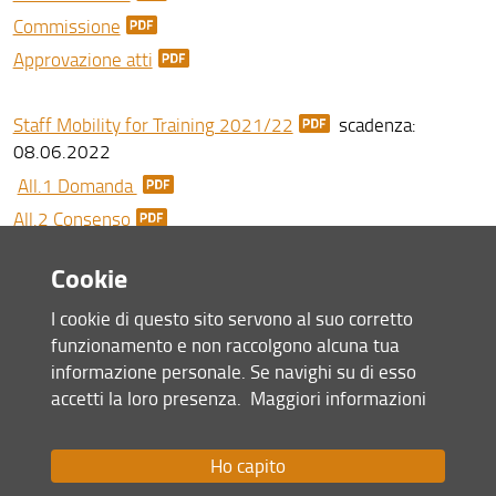
Commissione
Approvazione atti
Staff Mobility for Training 2021/22
scadenza:
08.06.2022
All.1 Domanda
All.2 Consenso
Commissione
Cookie
Approvazione atti
I cookie di questo sito servono al suo corretto
funzionamento e non raccolgono alcuna tua
Staff Mobility for Teaching 2021/22
scadenza
informazione personale. Se navighi su di esso
31.03.2022
accetti la loro presenza.
Maggiori informazioni
All.1 Domanda
All.2 Consenso
Ho capito
Commissione