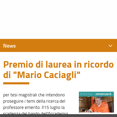
News
Premio di laurea in ricordo
News recenti
di "Mario Caciagli"
Archivio
per tesi magistrali che intendono
proseguire i temi della ricerca del
professore emerito. Il15 luglio la
scadenza del bando dell'Accademia