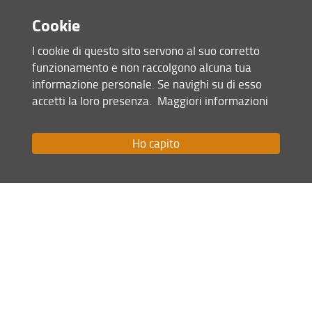
Toscana di Scienze e Lettere “La
Cookie
Colombaria”.
Consulta la pagina dedicata (URL)
I cookie di questo sito servono al suo corretto
19 Marzo 2026
funzionamento e non raccolgono alcuna tua
informazione personale. Se navighi su di esso
Condividi
accetti la loro presenza.
Maggiori informazioni
Ho capito
Mappa del sito
RSS feed
Privacy
Note Legali
Accessibilità e usabilità
Monitoraggio
Area personale