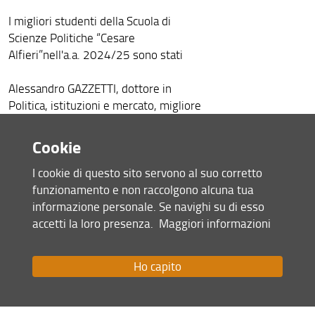
I migliori studenti della Scuola di
Scienze Politiche “Cesare
Alfieri”nell'a.a. 2024/25 sono stati
Alessandro GAZZETTI, dottore in
Politica, istituzioni e mercato, migliore
laureato magistrale;
Elia Jason GRANCHI, dottore in Scienze
Cookie
politiche, migliore laureato triennale;
I cookie di questo sito servono al suo corretto
La cerimonia di consegna dei
funzionamento e non raccolgono alcuna tua
riconoscimenti accademici si è svolta il
informazione personale. Se navighi su di esso
26 Maggio 2026, presso l’Aula Magna
accetti la loro presenza.
Maggiori informazioni
del Rettorato.
La rettrice Alessandra Petrucci,
insieme alla prorettrice alla didattica
Ho capito
Ersilia Menesini e ai presidenti delle
Scuole di Ateneo, ha conferito per
ognuna delle Scuole un attestato di