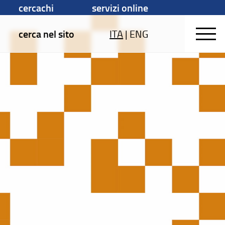
cercachi
servizi online
cerca nel sito
ITA
|
ENG