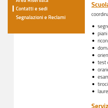
Scuol
Contatti e sedi
coordina
Segnalazioni e Reclami
segre
piani
ricon
doma
orien
test
orari
esam
tiroc
laur
Serviz