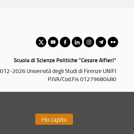
Scuola di Scienze Politiche "Cesare Alfieri"
012-2026 Università degli Studi di Firenze UNIFI
P.IVA/Cod.Fis 01279680480
Via delle Pandette, 32 - 50127 Firenze (FI)
Tel: +39 055 2759076
Email:
scuola(AT)sc-politiche.unifi.it
Ho capito
Redazione Web
i