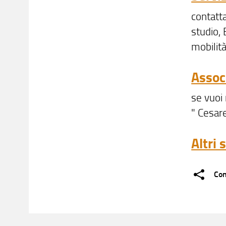
contatta
studio, 
mobilit
Assoc
se vuoi 
" Cesare
Altri 
Con