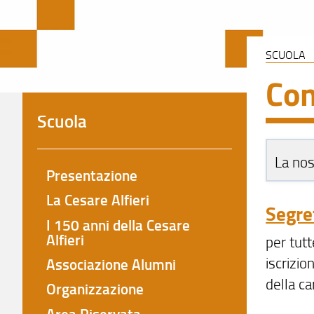
SCUOLA
Con
Scuola
La no
Presentazione
La Cesare Alfieri
Segre
I 150 anni della Cesare
Alfieri
per tut
iscrizio
Associazione Alumni
della ca
Organizzazione
Area Riservata